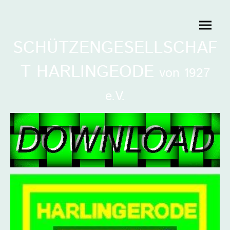
SCHÜTZENGESELLSCHAF
T HARLINGEODE
von 1927
e.V.